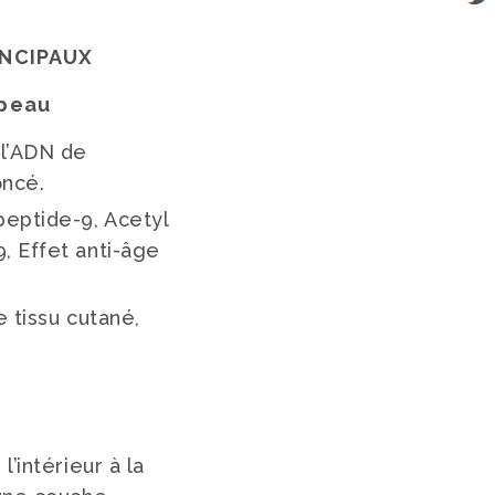
INCIPAUX
 peau
 l’ADN de
oncé.
peptide-9, Acetyl
, Effet anti-âge
e tissu cutané,
u
l’intérieur à la