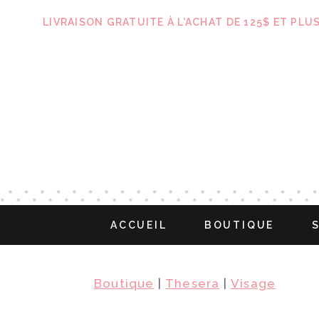
LIVRAISON GRATUITE À L’ACHAT DE 125$ ET PLU
ACCUEIL
BOUTIQUE
Boutique
|
Thesera
|
Visage