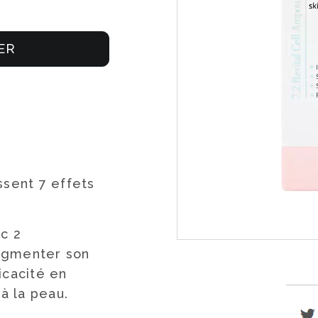
ER
ssent 7 effets
ec 2
ugmenter son
icacité en
 à la peau.