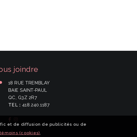
ous joindre
18 RUE TREMBLAY
BAIE SAINT-PAUL
QC, G3Z 2R7
TEL
:
418.240.1187
afic et de diffusion de publicités ou de
 témoins (cookies)
.