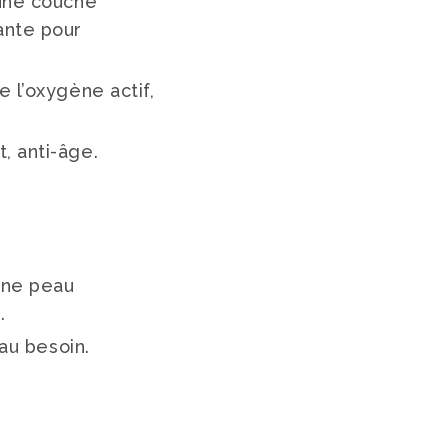
 une couche
ante pour
e l’oxygène actif,
, anti-âge.
une peau
.
 au besoin.