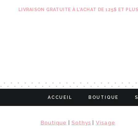
LIVRAISON GRATUITE À L’ACHAT DE 125$ ET PLU
ACCUEIL
BOUTIQUE
Boutique
|
Sothys
|
Visage