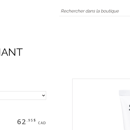
IANT
62
.95$
CAD