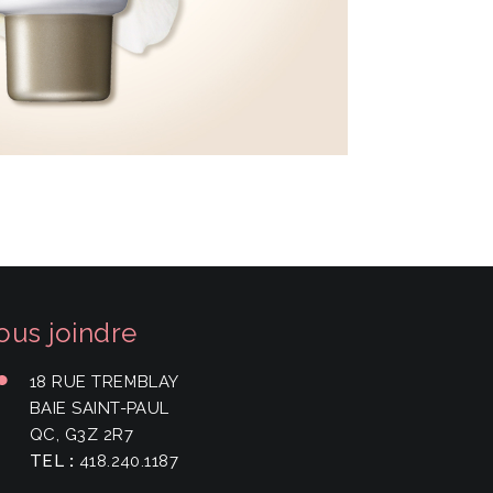
ous joindre
18 RUE TREMBLAY
BAIE SAINT-PAUL
QC, G3Z 2R7
TEL
:
418.240.1187