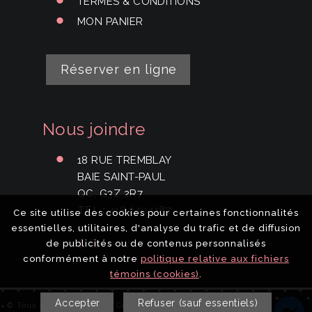
TERMES & CONDITIONS
MON PANIER
Réserver en ligne
Nous joindre
18 RUE TREMBLAY
BAIE SAINT-PAUL
QC, G3Z 2R7
TEL
:
418.240.1187
Ce site utilise des cookies pour certaines fonctionnalités
essentielles, utilitaires, d'analyse du trafic et de diffusion
de publicités ou de contenus personnalisés
conformément à notre
politique relative aux fichiers
témoins (cookies)
.
Accepter
Refuser (sauf essentiels)
© Tous droits réservés | Centre de Beauté Isabelle