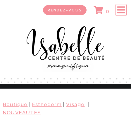
RENDEZ-VOUS
0
Boutique
|
Esthederm
|
Visage
|
NOUVEAUTÉS