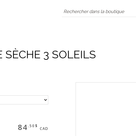
 SÈCHE 3 SOLEILS
84
.50$
CAD