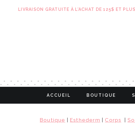
LIVRAISON GRATUITE À L’ACHAT DE 125$ ET PLU
ACCUEIL
BOUTIQUE
Boutique
|
Esthederm
|
Corps
|
So