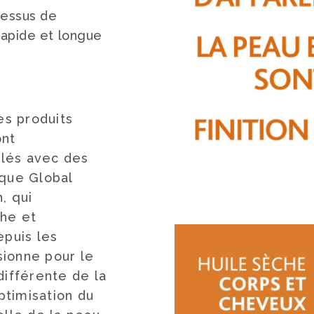
cessus de
rapide et longue
es produits
ont
lés avec des
 que Global
, qui
he et
epuis les
ionne pour le
différente de la
optimisation du