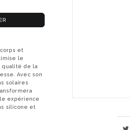
ER
 corps et
timise le
 qualité de la
nesse. Avec son
s solaires
ransformera
ble expérience
s silicone et