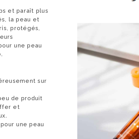
s et paraît plus
s, la peau et
ris, protégés,
teurs
 pour une peau
.
éreusement sur
peu de produit
ffer et
ux.
 pour une peau