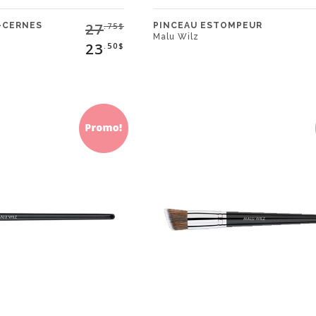
27
-CERNES
PINCEAU ESTOMPEUR
.75$
Malu Wilz
23
.50$