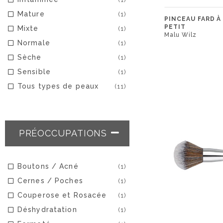
Mature
(1)
PINCEAU FARD À
PETIT
Mixte
(1)
Malu Wilz
Normale
(1)
Sèche
(1)
Sensible
(1)
Tous types de peaux
(11)
PRÉOCCUPATIONS
Boutons / Acné
(1)
Cernes / Poches
(1)
Couperose et Rosacée
(1)
Déshydratation
(1)