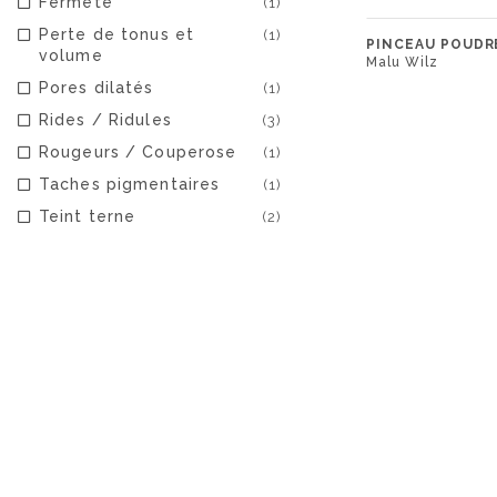
Fermeté
(1)
Perte de tonus et
(1)
PINCEAU POUDR
volume
Malu Wilz
Pores dilatés
(1)
Rides / Ridules
(3)
Rougeurs / Couperose
(1)
Taches pigmentaires
(1)
Teint terne
(2)