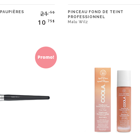
21
 PAUPIÈRES
PINCEAU FOND DE TEINT
.5$
PROFESSIONNEL
10
.75$
Malu Wilz