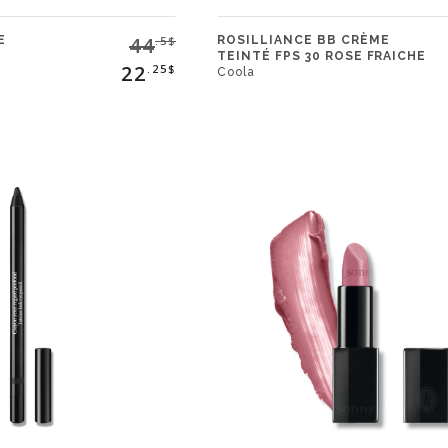
44
E
ROSILLIANCE BB CRÈME
.5$
TEINTÉ FPS 30 ROSE FRAICHE
22
.25$
Coola