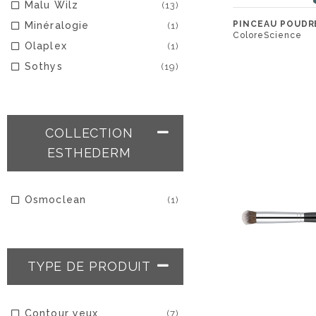
Malu Wilz
(13)
PINCEAU POUDRE
Minéralogie
(1)
ColoreScience
Olaplex
(1)
Sothys
(19)
COLLECTION
ESTHEDERM
Osmoclean
(1)
TYPE DE PRODUIT
Contour yeux
(7)