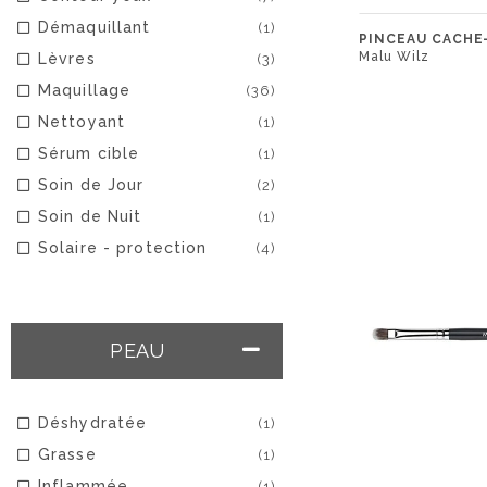
Démaquillant
(1)
PINCEAU CACHE
Malu Wilz
Lèvres
(3)
Maquillage
(36)
Nettoyant
(1)
Sérum cible
(1)
Soin de Jour
(2)
Soin de Nuit
(1)
Solaire - protection
(4)
PEAU
Déshydratée
(1)
Grasse
(1)
Inflammée
(1)