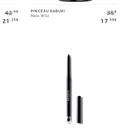
42
35
PINCEAU KABUKI
.5$
$
Malu Wilz
21
17
.25$
.50$