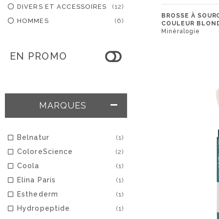
DIVERS ET ACCESSOIRES
(12)
BROSSE À SOURC
HOMMES
(6)
COULEUR BLON
Minéralogie
EN PROMO
MARQUES
Belnatur
(1)
ColoreScience
(2)
Coola
(1)
Elina Paris
(1)
Esthederm
(1)
Hydropeptide
(1)