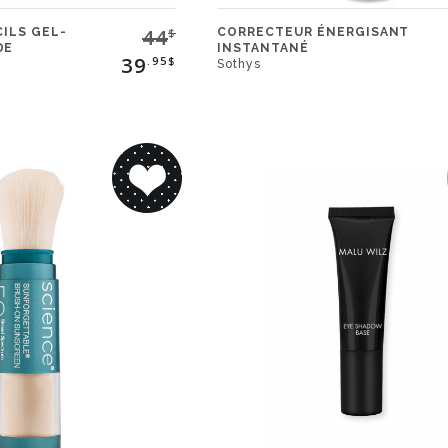
44
ILS GEL-
CORRECTEUR ÉNERGISANT
$
DE
INSTANTANÉ
39
.95$
Sothys