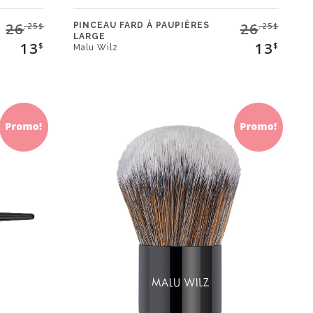
26
26
PINCEAU FARD À PAUPIÈRES
.25$
.25$
LARGE
13
13
$
$
Malu Wilz